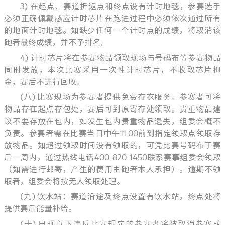
3) 在起点、赛道折返点和终点设有计时地毯，参赛选手
必须正确佩戴感应计时芯片在跑进过程中必须依次通过所有
的地面计时地毯。如缺少任何一个计时点的成绩，将取消该
跑者最终成绩，并不予排名;
4) 计时芯片将在参赛物品领取现场与号码布等参赛物品
同时发放，本次比赛采用一次性计时芯片，不收取芯片押
金，赛后不进行回收。
(八) 比赛现场为参赛者提供免费存衣服务。参赛者可将
物品存在起点存包处，赛后可到原寄存处领取。贵重物品建
议不要存放在包内，如发生包内贵重物品遗失，组委会概不
负责。参赛者需在比赛当日中午11:00前到指定领取点领取存
放物品。如超过领取时间没有领取的，可凭比赛号码布于赛
后一周内，通过热线电话400-820-1450联系赛事组委会领取
（如需进行邮寄，产生的费用由跑者本人承担）。逾期不领
取者，组委会将按无人领取处理。
(九) 饮水站：赛道沿途及终点设置有饮水站，终点处将
提供赛后能量补给。
(十) 出现以下违反比赛规定的参赛者将被取消参赛成