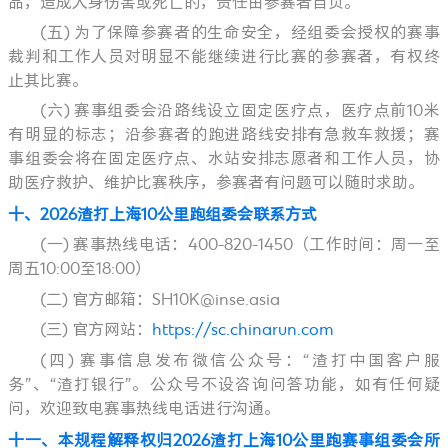
品，造成人身伤害或死亡的，责任由参赛者自负。
(五) 为了保障参赛者的生命安全，经组委会授权的赛事
裁判和工作人员对明显不能继续进行比赛的参赛者，有权终
止其比赛。
(六) 赛事组委会沿路线设立固定医疗点，医疗点前10米
有明显的标志；沿参赛者的跑进路线安排有急救车救援；赛
事组委会将在固定医疗点、水站安排志愿者和工作人员，协
助医疗救护、维护比赛秩序，参赛者有问题可以随时求助。
十、
2026渣打上海10公里跑组委会联系方式
(一) 赛事热线电话：400-820-1450（工作时间：周一至
周五10:00至18:00）
(二) 官方邮箱：SH10K@inse.asia
(三) 官方网站：
https://sc.chinarun.com
(四) 赛事信息发布微信公众号：“渣打中国客户服
务”、“渣打银行”。公众号不设咨询问答功能，如有任何疑
问，欢迎致电赛事热线电话进行沟通。
十一、
本规程解释权归2026渣打上海10公里跑赛事组委会所