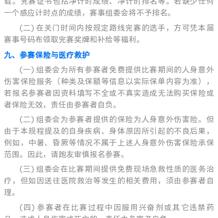
载。完赛证书包括净计时成绩、净计时排名等。若缺少任何
一个感应计时点的成绩，赛事组委会将不予排名。
(二) 在关门时间内按规定路线完赛的选手，方可凭本届
赛事号码布领取完赛奖牌和补给等福利。
九、参赛保险与医疗救护
(一) 组委会为所有参赛者免费提供比赛期间的人身意外
伤害保险服务（种类及保额等信息以实际保单内容为准），
若报名参赛者因资料填写不全或不真实造成无法购买保险或
者保险无效，责任由参赛者自负。
(二) 组委会为参赛者提供的保险为人身意外伤害险。但
由于本规程提及的自身疾病、身体原因所引起的不良后果，
例如，中暑、昏厥等情况不属于上述人身意外伤害保险承保
范围。因此，请跑友审慎报名参赛。
(三) 组委会在比赛期间提供免费现场急救性质的医务治
疗，但如因送往医院救治等发生的相关费用，须由参赛者自
理。
(四) 参赛者在比赛过程中因服用兴奋剂或其它违禁药