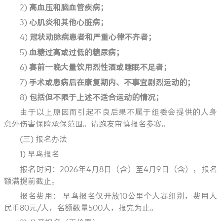
2)
高血压和脑血管疾病
；
3)
心肌炎和其他心脏病
；
4)
冠状动脉病患者和严重心律不齐者；
5)
血糖过高或过低的糖尿病；
6)
赛前一晚大量饮用烈性酒或睡眠不足者；
7)
手术或患病后在康复期内、不事宜剧烈运动的；
8)
包括但不限于上述
不适合运动的
情况；
由于以上原因而引起不良后果不属于组委会提供的人身
意外伤害保险承保范围。请跑友审慎报名参赛。
(三) 报名办法
1)
早鸟报名
报名时间：2026年4月8日（含）至4月9日（含），报名
额满提前截止。
报名费用： 早鸟报名仅开放10公里个人赛组别，费用人
民币80元/人，名额数量500人，报完为止。