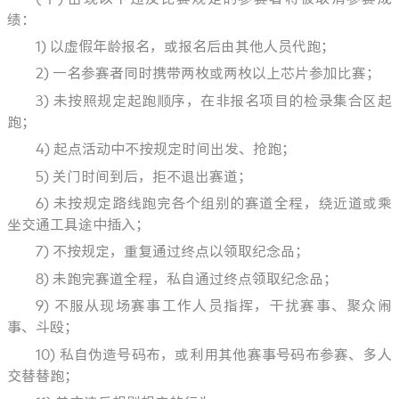
绩：
1)
以虚假年龄报名，或报名后由其他人员代跑；
2)
一名参赛者同时携带两枚或两枚以上芯片参加比赛；
3)
未按照规定起跑顺序，在非报名项目的检录集合区起
跑；
4)
起点活动中不按规定时间出发、抢跑；
5)
关门时间到后，拒不退出赛道；
6)
未按规定路线跑完各个组别的赛道全程，绕近道或乘
坐交通工具途中插入；
7)
不按规定，重复通过终点以领取纪念品；
8)
未跑完赛道全程，私自通过终点领取纪念品；
9)
不服从现场赛事工作人员指挥，干扰赛事、聚众闹
事、斗殴；
10)
私自伪造号码布，或利用其他赛事号码布参赛、多人
交替替跑；