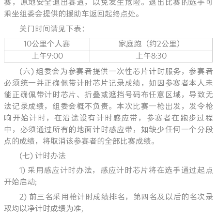
赛，原地安全退出赛道，以免发生危险。退出比赛的选手可
乘坐组委会提供的援助车返回起终点处。
关门时间请见下表：
10公里个人赛
家庭跑（约2公里）
上午9:00
上午8:30
(六) 组委会为参赛者提供一次性芯片计时服务，参赛者
必须统一并正确佩带计时芯片记录成绩，如因参赛者本人未
能正确佩带计时芯片、折叠或遮挡号码布任意区域，导致无
法记录成绩，组委会概不负责。本次比赛一枪出发，发令枪
响开始计时，在沿途设有计时感应带，参赛者在跑步过程
中，必须通过所有的地面计时感应带，如缺少任何一个分段
点的成绩，将取消该参赛者的全部比赛成绩。
(七) 计时办法
1) 采用感应计时办法，感应计时芯片将在选手通过起点
开始启动;
2) 前三名采用枪计时成绩排名，第四名及以后的名次录
取均以净计时成绩为准;