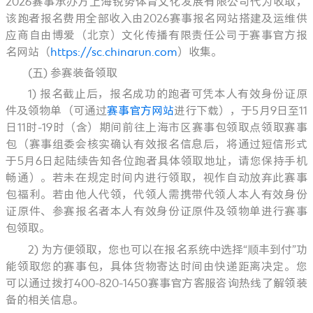
2026赛事承办方上海锐势体育文化发展有限公司代为收取，
该跑者报名费用全部收入由2026赛事报名网站搭建及运维供
应商自由博爱（北京）文化传播有限责任公司于
赛事官方报
名网站（
https://sc.chinarun.com
）
收集。
(五) 参赛装备领取
1) 报名截止后，报名成功的跑者可凭本人有效身份证原
件及领物单（可通过
赛事官方网站
进行下载），于5月9日至11
日11时-19时（含）期间前往上海市区赛事包领取点领取赛事
包（赛事组委会核实确认有效报名信息后，将通过短信形式
于5月6日起陆续告知各位跑者具体领取地址，请您保持手机
畅通）。若未在规定时间内进行领取，视作自动放弃此赛事
包福利。若由他人代领，代领人需携带代领人本人有效身份
证原件、参赛报名者本人有效身份证原件及领物单进行赛事
包领取。
2) 为方便领取，您也可以在报名系统中选择“顺丰到付”功
能领取您的赛事包，具体货物寄达时间由快递距离决定。您
可以通过拨打400-820-1450赛事官方客服咨询热线了解领装
备的相关信息。