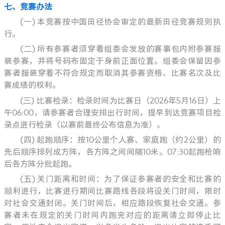
七、竞赛办法
(一) 本竞赛按中国田径协会审定的最新田径竞赛规则执
行。
(二) 所有参赛者须穿着组委会发放的赛事包内附参赛服
装参赛，并将号码布固定于身前正面位置。组委会保留因参
赛者服装穿着不符合规定而取消其参赛资格、比赛名次及比
赛成绩的权利。
(三) 比赛检录：检录时间为比赛日（2026年5月16日）上
午06:00，请参赛者合理安排出行时间，提早到达竞赛项目检
录点进行检录（以赛前最终公布信息为准）。
(四) 起跑顺序：按10公里个人赛、家庭跑（约2公里）的
先后顺序排列成方阵，各方阵之间间隔10米。07:30起跑枪响
后各方阵分批起跑。
(五) 关门距离和时间：为了保证参赛者的安全和比赛的
顺利进行，比赛进行期间比赛路线各段将设关门时间，限时
对社会交通封闭。关门时间后，相应路段恢复社会交通。参
赛者未在规定的关门时间内跑完对应的距离请立即停止比